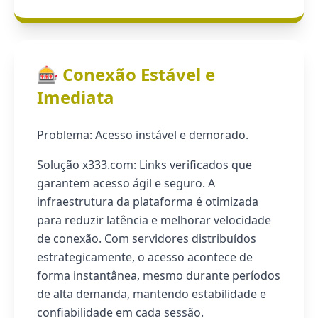
🎰 Conexão Estável e
Imediata
Problema: Acesso instável e demorado.
Solução x333.com: Links verificados que
garantem acesso ágil e seguro. A
infraestrutura da plataforma é otimizada
para reduzir latência e melhorar velocidade
de conexão. Com servidores distribuídos
estrategicamente, o acesso acontece de
forma instantânea, mesmo durante períodos
de alta demanda, mantendo estabilidade e
confiabilidade em cada sessão.