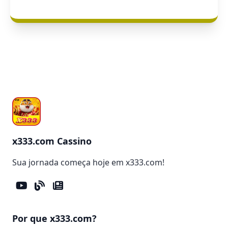
x333.com Cassino
Sua jornada começa hoje em x333.com!
Por que x333.com?