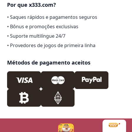
Por que x333.com?
• Saques rápidos e pagamentos seguros
• Bônus e promoções exclusivas
• Suporte multilíngue 24/7
• Provedores de jogos de primeira linha
Métodos de pagamento aceitos