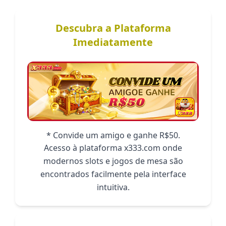
Descubra a Plataforma
Imediatamente
* Convide um amigo e ganhe R$50.
Acesso à plataforma x333.com onde
modernos slots e jogos de mesa são
encontrados facilmente pela interface
intuitiva.